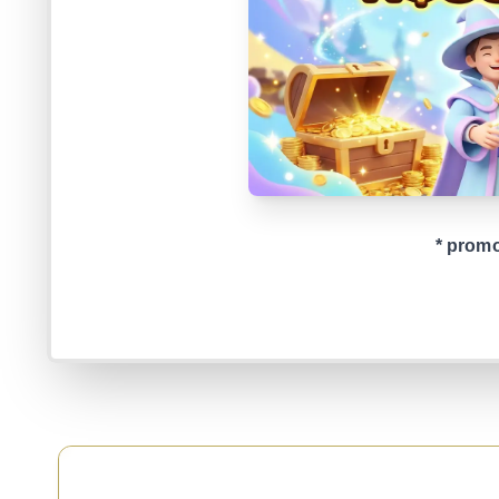
* prom