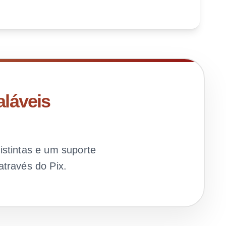
aláveis
istintas e um suporte
através do Pix.