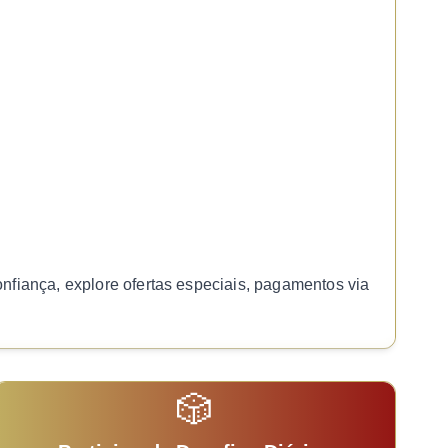
iança, explore ofertas especiais, pagamentos via
🎲