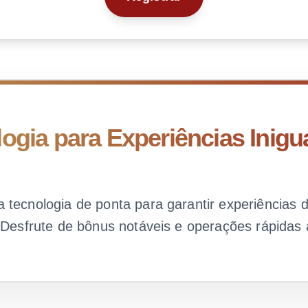
ogia para Experiências Inigu
ecnologia de ponta para garantir experiências d
Desfrute de bônus notáveis e operações rápidas 