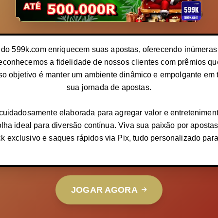
do 599k.com enriquecem suas apostas, oferecendo inúmeras
econhecemos a fidelidade de nossos clientes com prêmios q
so objetivo é manter um ambiente dinâmico e empolgante em 
sua jornada de apostas.
uidadosamente elaborada para agregar valor e entretenimento
lha ideal para diversão contínua. Viva sua paixão por apost
ck exclusivo e saques rápidos via Pix, tudo personalizado par
JOGAR AGORA