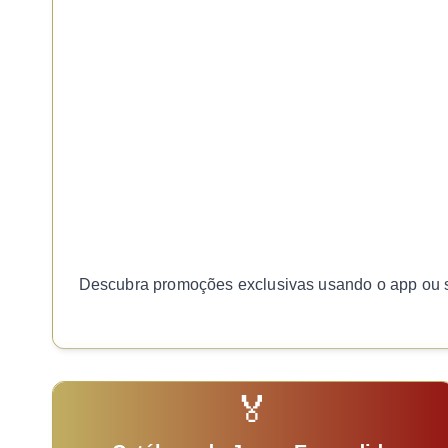
Descubra promoções exclusivas usando o app ou s
🏅