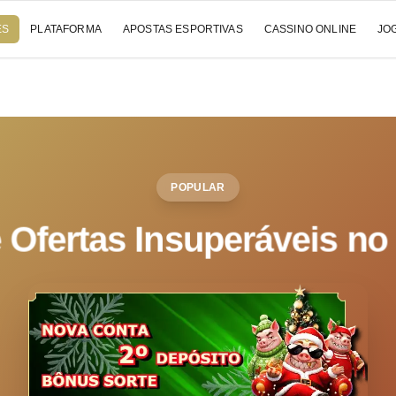
ES
PLATAFORMA
APOSTAS ESPORTIVAS
CASSINO ONLINE
JO
POPULAR
e Ofertas Insuperáveis no