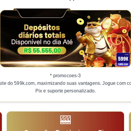
* promocoes-3
ite do 599k.com, maximizando suas vantagens. Jogue com conf
Pix e suporte personalizado.
🎰