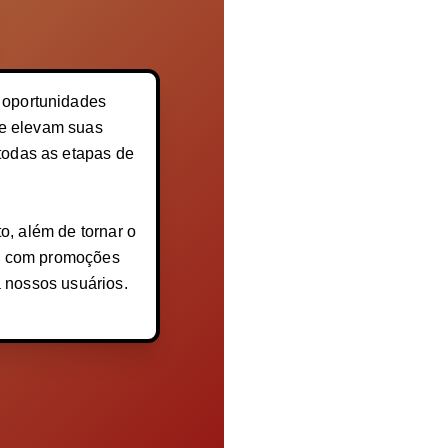
 oportunidades
ue elevam suas
todas as etapas de
, além de tornar o
as com promoções
a nossos usuários.