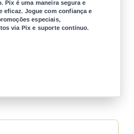
o. Pix é uma maneira segura e
e eficaz. Jogue com confiança e
promoções especiais,
os via Pix e suporte contínuo.