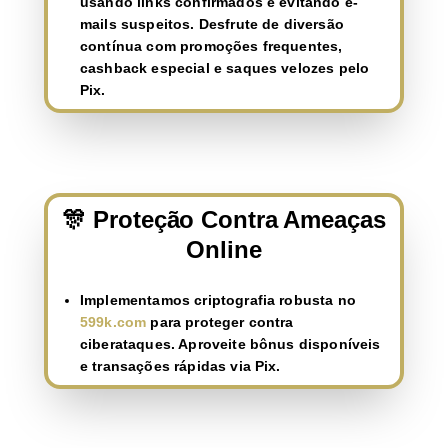
usando links confirmados e evitando e-
mails suspeitos. Desfrute de diversão
contínua com promoções frequentes,
cashback especial e saques velozes pelo
Pix.
🎊 Proteção Contra Ameaças
Online
Implementamos criptografia robusta no
599k.com
para proteger contra
ciberataques. Aproveite bônus disponíveis
e transações rápidas via Pix.