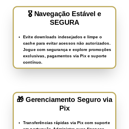
🎖️ Navegação Estável e
SEGURA
Evite downloads indesejados e limpe o
cache para evitar acessos não autorizados.
Jogue com segurança e explore promoções
exclusivas, pagamentos via Pix e suporte
contínuo.
🎁 Gerenciamento Seguro via
Pix
Transferências rápidas via Pix com suporte