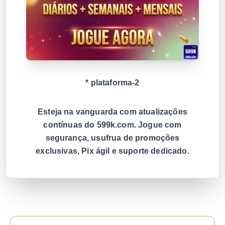
* plataforma-2
Esteja na vanguarda com atualizações
contínuas do 599k.com. Jogue com
segurança, usufrua de promoções
exclusivas, Pix ágil e suporte dedicado.