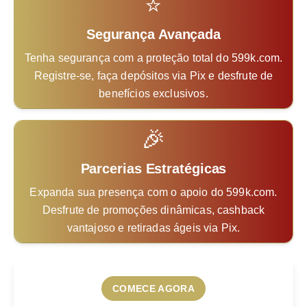
⭐
Segurança Avançada
Tenha segurança com a proteção total do 599k.com.
Registre-se, faça depósitos via Pix e desfrute de
benefícios exclusivos.
🎉
Parcerias Estratégicas
Expanda sua presença com o apoio do 599k.com.
Desfrute de promoções dinâmicas, cashback
vantajoso e retiradas ágeis via Pix.
COMECE AGORA