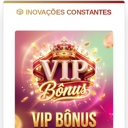
🎲
INOVAÇÕES CONSTANTES