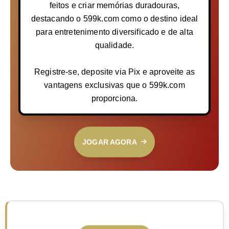
feitos e criar memórias duradouras,
destacando o 599k.com como o destino ideal
para entretenimento diversificado e de alta
qualidade.
Registre-se, deposite via Pix e aproveite as
vantagens exclusivas que o 599k.com
proporciona.
JOGAR AGORA