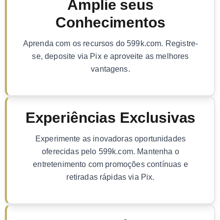
Amplie seus
Conhecimentos
Aprenda com os recursos do 599k.com. Registre-
se, deposite via Pix e aproveite as melhores
vantagens.
Experiências Exclusivas
Experimente as inovadoras oportunidades
oferecidas pelo 599k.com. Mantenha o
entretenimento com promoções contínuas e
retiradas rápidas via Pix.