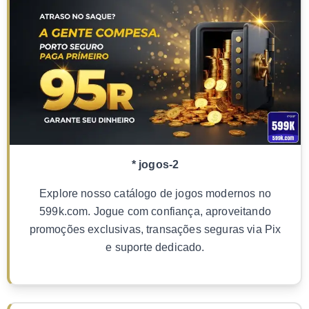
* jogos-2
Explore nosso catálogo de jogos modernos no
599k.com. Jogue com confiança, aproveitando
promoções exclusivas, transações seguras via Pix
e suporte dedicado.